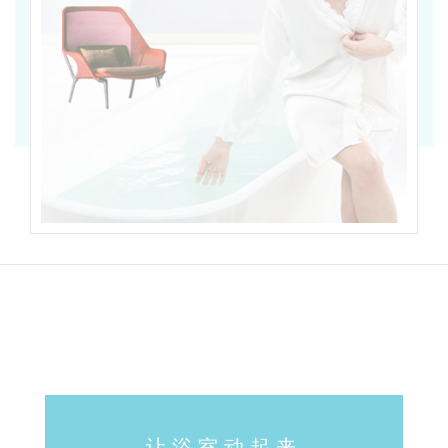
本公司己启动调查对于冒用巨晴公司名称、涉嫌售卖假
冒侵权产品等行为之不肖业者本公司将保留法律追诉
权。 同时为维护广大消费者合法权益及企业品牌声
誉，本公司特此严正声明:本公司从未授权任何第三方
个人或机构在网络平台开展销售业务。本公司在此郑重
提醒广大消费者:请通过官方正规渠道购买巨晴公司产
品，切勿轻信网络上来源不明的商品。此类非正规商品
不仅缺乏官方售后保障，质量也存在风险，甚至还可能
存在安全隐患若消费者因购买非官方渠道商品而遭受损
失、产生法律纠纷，相关责任由销售方自行承担，本公
司不承担任何法律责任。感谢广大消费者长期以来对于
巨晴公司系列商品的支持，请消费者购买前确认该商品
是否为本司授权合作之正规销售通路上购买，才能避免
购买到不实或有问题商品之风险，确保消费权益得到保
障。如有任何本公司之实体经销店于网络平台上从事销
售行为，本公司查证属实后将依据相关守则予以处理